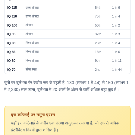
उच्च औसत
IQ 115
84th
1 in 6
उच्च औसत
IQ 110
75th
1 in 4
औसत
IQ 100
50th
1 in 2
औसत
IQ 95
37th
1 in 3
निम्न औसत
IQ 90
25th
1 in 4
निम्न औसत
IQ 85
16th
1 in 6
निम्न औसत
IQ 80
9th
1 in 11
सीमा रेखा
IQ 70
2nd
1 in 44
पूंछों पर दुर्लभता गैर-रेखीय रूप से बढ़ती है: 130 (लगभग 1 में 44) से 150 (लगभग 1
में 2,330) तक जाना, दुर्लभता में 20 अंकों के अंतर से कहीं अधिक बड़ा कूद है।
इस कठिनाई पर नमूना प्रश्न
यहाँ इस कठिनाई के करीब एक संख्या अनुक्रम समस्या है, जो एक से अधिक
इंटरैक्टिंग नियमों द्वारा शासित है।