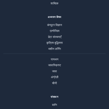
शाब्दिक
अध्ययन विषय
कंप्यूटर विज्ञान
एल्गोरिदम
डेटा संरचनाएँ
कृत्रिम बुद्धिमत्ता
मशीन लर्निंग
पायथन
जावास्क्रिप्ट
जावा
अंग्रेज़ी
चीनी
संसाधन
ब्लॉग