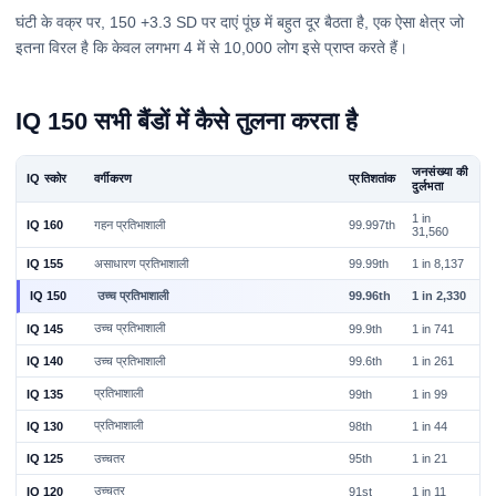
घंटी के वक्र पर, 150 +3.3 SD पर दाएं पूंछ में बहुत दूर बैठता है, एक ऐसा क्षेत्र जो
इतना विरल है कि केवल लगभग 4 में से 10,000 लोग इसे प्राप्त करते हैं।
IQ 150 सभी बैंडों में कैसे तुलना करता है
जनसंख्या की
IQ स्कोर
वर्गीकरण
प्रतिशतांक
दुर्लभता
1 in
गहन प्रतिभाशाली
IQ 160
99.997th
31,560
असाधारण प्रतिभाशाली
IQ 155
99.99th
1 in 8,137
उच्च प्रतिभाशाली
IQ 150
99.96th
1 in 2,330
उच्च प्रतिभाशाली
IQ 145
99.9th
1 in 741
उच्च प्रतिभाशाली
IQ 140
99.6th
1 in 261
प्रतिभाशाली
IQ 135
99th
1 in 99
प्रतिभाशाली
IQ 130
98th
1 in 44
उच्चतर
IQ 125
95th
1 in 21
उच्चतर
IQ 120
91st
1 in 11