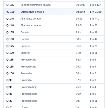
IQ 155
Excepcionalmente dotado
99.99th
1 in 8,137
IQ 150
Altamente dotado
99.96th
1 in 2,330
IQ 145
Altamente dotado
99.9th
1 in 741
IQ 140
Altamente dotado
99.6th
1 in 261
IQ 135
Dotado
99th
1 in 99
IQ 130
Dotado
98th
1 in 44
IQ 125
Superior
95th
1 in 21
IQ 120
Superior
91st
1 in 11
IQ 115
Promedio alto
84th
1 in 6
IQ 110
Promedio alto
75th
1 in 4
IQ 100
Promedio
50th
1 in 2
IQ 95
Promedio
37th
1 in 3
IQ 90
Promedio bajo
25th
1 in 4
IQ 85
Promedio bajo
16th
1 in 6
IQ 80
Promedio bajo
9th
1 in 11
IQ 70
Límite
2nd
1 in 44