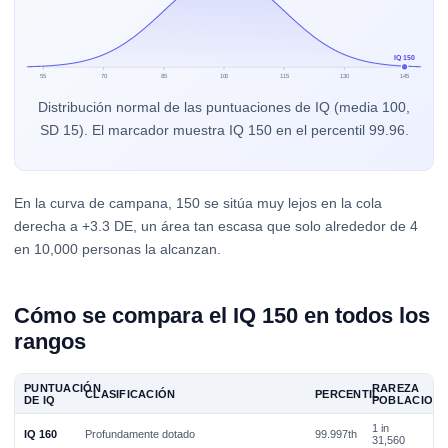
IQ 150
55
70
85
100
115
130
145
Distribución normal de las puntuaciones de IQ (media 100,
SD 15). El marcador muestra IQ 150 en el percentil 99.96.
En la curva de campana, 150 se sitúa muy lejos en la cola
derecha a +3.3 DE, un área tan escasa que solo alrededor de 4
en 10,000 personas la alcanzan.
Cómo se compara el IQ 150 en todos los
rangos
PUNTUACIÓN
RAREZA
CLASIFICACIÓN
PERCENTIL
DE IQ
POBLACION
1 in
IQ 160
Profundamente dotado
99.997th
31,560