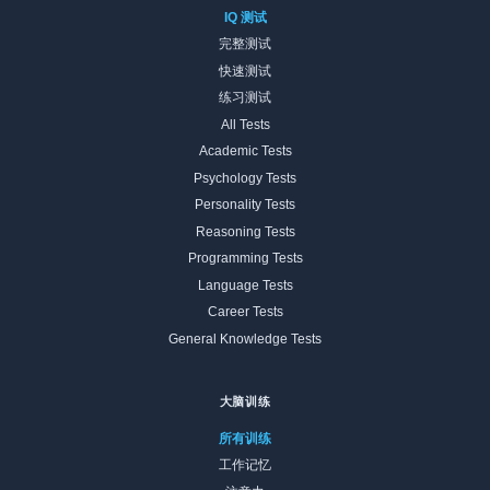
IQ 测试
完整测试
快速测试
练习测试
All Tests
Academic Tests
Psychology Tests
Personality Tests
Reasoning Tests
Programming Tests
Language Tests
Career Tests
General Knowledge Tests
大脑训练
所有训练
工作记忆