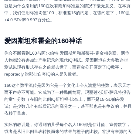
就是为什么引用的160在没有附加标准差的情况下毫无意义。在本页
中，我们使用标准均值100，标准差15的约定，在该约定下，160是
+4.0 SD和99.997百分位。
爱因斯坦和霍金的160神话
你会不断看到160与阿尔伯特·爱因斯坦和斯蒂芬·霍金相关联。两位
人物都没有参加过产生记录的现代IQ测试。爱因斯坦在大多数这些
测试以现有形式存在之前就去世了，而霍金公开否定了IQ数字，
reportedly 说那些自夸IQ的人是失败者。
160这个数字流传是因为它是一个文化上令人满意的整数，表示天才
而不声称不可能。它成为了一种民间简写。玛丽莲·沃斯·萨凡特报告
的童年分数（在旧的比例IQ斯坦福-比奈上，而不是15-SD偏差测
试）是少数几个有纸质记录的高分之一，甚至那也是有争议的，并且
依赖于量表。
实际的教训是，你遇到的几乎每个名人160都是估计值、宣传数字，
或者是从旧比例量表转换而来的苹果与橙子的比较。将没有来源的天