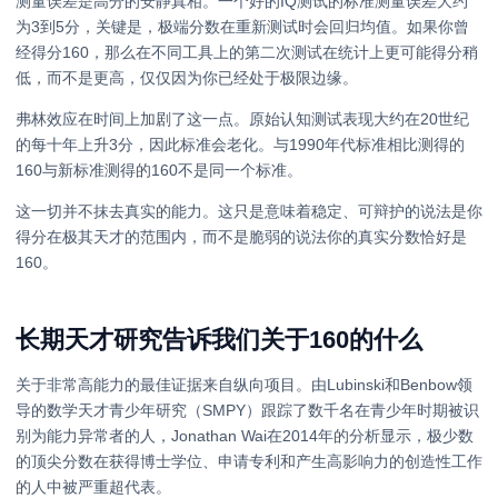
测量误差是高分的安静真相。一个好的IQ测试的标准测量误差大约
为3到5分，关键是，极端分数在重新测试时会回归均值。如果你曾
经得分160，那么在不同工具上的第二次测试在统计上更可能得分稍
低，而不是更高，仅仅因为你已经处于极限边缘。
弗林效应在时间上加剧了这一点。原始认知测试表现大约在20世纪
的每十年上升3分，因此标准会老化。与1990年代标准相比测得的
160与新标准测得的160不是同一个标准。
这一切并不抹去真实的能力。这只是意味着稳定、可辩护的说法是你
得分在极其天才的范围内，而不是脆弱的说法你的真实分数恰好是
160。
长期天才研究告诉我们关于160的什么
关于非常高能力的最佳证据来自纵向项目。由Lubinski和Benbow领
导的数学天才青少年研究（SMPY）跟踪了数千名在青少年时期被识
别为能力异常者的人，Jonathan Wai在2014年的分析显示，极少数
的顶尖分数在获得博士学位、申请专利和产生高影响力的创造性工作
的人中被严重超代表。