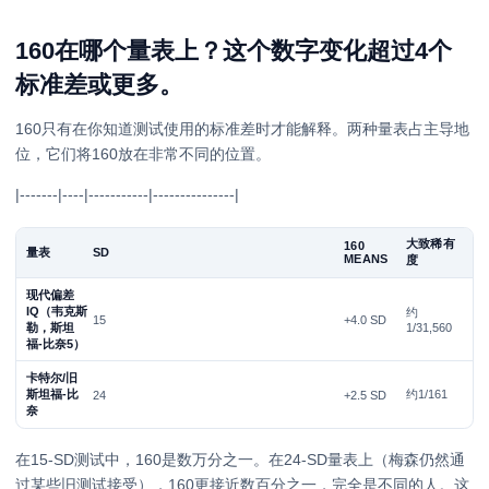
160在哪个量表上？这个数字变化超过4个
标准差或更多。
160只有在你知道测试使用的标准差时才能解释。两种量表占主导地
位，它们将160放在非常不同的位置。
|-------|----|-----------|---------------|
大致稀有
160
量表
SD
MEANS
度
现代偏差
IQ（韦克斯
约
15
+4.0 SD
勒，斯坦
1/31,560
福-比奈5）
卡特尔/旧
斯坦福-比
约1/161
24
+2.5 SD
奈
在15-SD测试中，160是数万分之一。在24-SD量表上（梅森仍然通
过某些旧测试接受），160更接近数百分之一，完全是不同的人。这