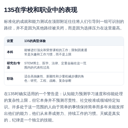
135在学校和职业中的表现
标准化的成就和能力测试在顶部附近往往将人们引导到一组可识别的
路径，并不是因为其他路径被关闭，而是因为选择压力在这里最高。
设置
135的典型体验
能够进行顶尖和荣誉课程的工作；限制因素通
本科
常是兴趣和工作习惯，而不是上限
研究生/专
STEM博士、医学、法律、定量金融在这一范
业
围内的代表性过高
适合高抽象性、新颖性和少量机械步骤的角
职场
色：研究、工程、战略、复杂诊断
在135时确实适用的一个警告是：认知能力预测学习速度和你能处理
的复杂性上限，但它本身并不预测尽责性、社交校准或领域特定知
识。许多处于这一范围的人由于简单的事情保持简单而多年未能发挥
出他们的能力，他们从未养成努力、持续工作的习惯。天赋是真实
的，纪律是一个独立的技能。