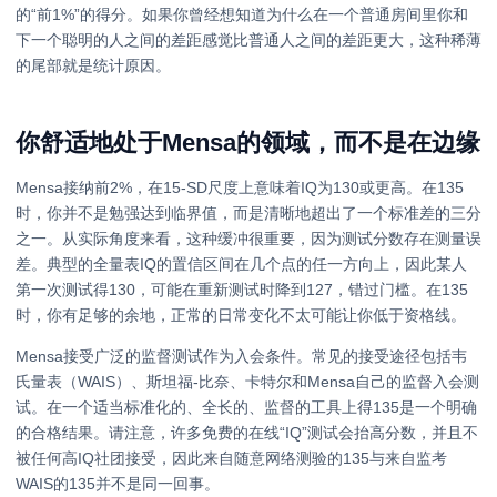
的“前1%”的得分。如果你曾经想知道为什么在一个普通房间里你和
下一个聪明的人之间的差距感觉比普通人之间的差距更大，这种稀薄
的尾部就是统计原因。
你舒适地处于Mensa的领域，而不是在边缘
Mensa接纳前2%，在15-SD尺度上意味着IQ为130或更高。在135
时，你并不是勉强达到临界值，而是清晰地超出了一个标准差的三分
之一。从实际角度来看，这种缓冲很重要，因为测试分数存在测量误
差。典型的全量表IQ的置信区间在几个点的任一方向上，因此某人
第一次测试得130，可能在重新测试时降到127，错过门槛。在135
时，你有足够的余地，正常的日常变化不太可能让你低于资格线。
Mensa接受广泛的监督测试作为入会条件。常见的接受途径包括韦
氏量表（WAIS）、斯坦福-比奈、卡特尔和Mensa自己的监督入会测
试。在一个适当标准化的、全长的、监督的工具上得135是一个明确
的合格结果。请注意，许多免费的在线“IQ”测试会抬高分数，并且不
被任何高IQ社团接受，因此来自随意网络测验的135与来自监考
WAIS的135并不是同一回事。