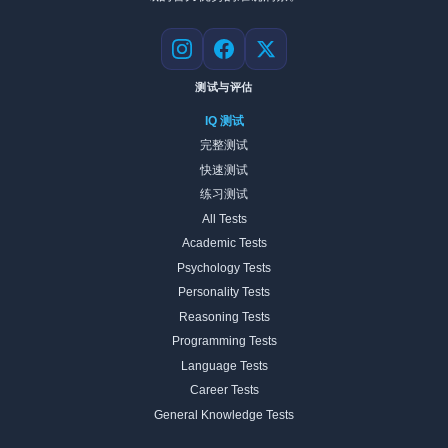
Instagram
Facebook
X
测试与评估
IQ 测试
完整测试
快速测试
练习测试
All Tests
Academic Tests
Psychology Tests
Personality Tests
Reasoning Tests
Programming Tests
Language Tests
Career Tests
General Knowledge Tests