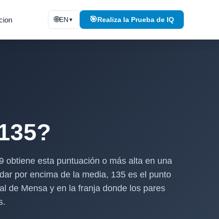
🌐
🎯
cion
EN
Realiza la Prueba de IQ
▼
 135?
99 obtiene esta puntuación o más alta en una
dar por encima de la media, 135 es el punto
al de Mensa y en la franja donde los pares
s.