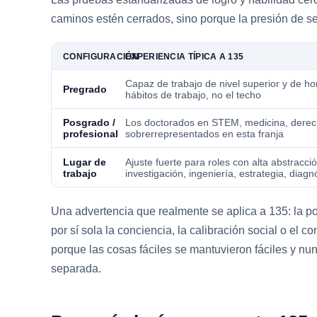
caminos estén cerrados, sino porque la presión de sel
CONFIGURACIÓN
EXPERIENCIA TÍPICA A 135
Capaz de trabajo de nivel superior y de hono
Pregrado
hábitos de trabajo, no el techo
Posgrado /
Los doctorados en STEM, medicina, derech
profesional
sobrerrepresentados en esta franja
Lugar de
Ajuste fuerte para roles con alta abstrac
trabajo
investigación, ingeniería, estrategia, diag
Una advertencia que realmente se aplica a 135: la po
por sí sola la conciencia, la calibración social o e
porque las cosas fáciles se mantuvieron fáciles y nun
separada.