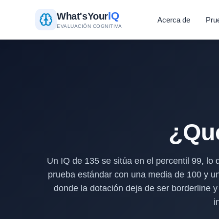
IQ
What's
Your
Acerca de
Pru
EVALUACIÓN COGNITIVA
¿Qué
Un IQ de 135 se sitúa en el percentil 99, l
prueba estándar con una media de 100 y una
donde la dotación deja de ser borderline 
i