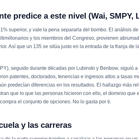
nte predice a este nivel (Wai, SMPY
 1% superior, y vale la pena separarla del bombo. El análisis 
os multimillonarios y los miembros del Congreso, provienen abrum
or. Así que un 135 se sitúa justo en la entrada de la franja de 
), seguido durante décadas por Lubinski y Benbow, siguió a p
n patentes, doctorados, tenencias e ingresos altos a tasas mu
ún predecían diferencias en los resultados. El hallazgo más rele
ran que lo que las personas hicieron con ello, el dominio que e
ompra el conjunto de opciones. No lo gasta por ti.
uela y las carreras
a de la parte superior tienden a canalizar a las personas en u