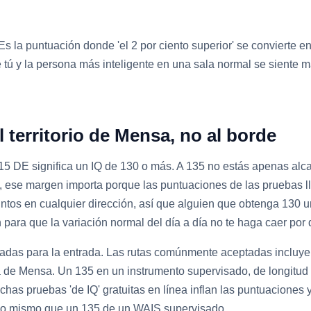
 la puntuación donde 'el 2 por ciento superior' se convierte en e
 tú y la persona más inteligente en una sala normal se siente 
territorio de Mensa, no al borde
15 DE significa un IQ de 130 o más. A 135 no estás apenas alca
, ese margen importa porque las puntuaciones de las pruebas ll
puntos en cualquier dirección, así que alguien que obtenga 130
para que la variación normal del día a día no te haga caer por d
as para la entrada. Las rutas comúnmente aceptadas incluyen 
da de Mensa. Un 135 en un instrumento supervisado, de longitu
chas pruebas 'de IQ' gratuitas en línea inflan las puntuaciones
 lo mismo que un 135 de un WAIS supervisado.