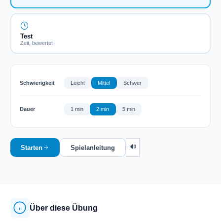
Test
Zeit, bewertet
Schwierigkeit
Leicht
Mittel
Schwer
Dauer
1 min
2 min
5 min
🔊
Starten
Spielanleitung
Über diese Übung