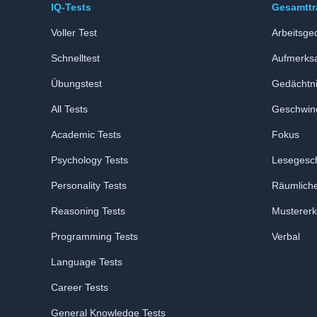
IQ-Tests
Gesamttr
Voller Test
Arbeitsge
Schnelltest
Aufmerks
Übungstest
Gedächtn
All Tests
Geschwind
Academic Tests
Fokus
Psychology Tests
Lesegesch
Personality Tests
Räumlich
Reasoning Tests
Musterer
Programming Tests
Verbal
Language Tests
Career Tests
General Knowledge Tests