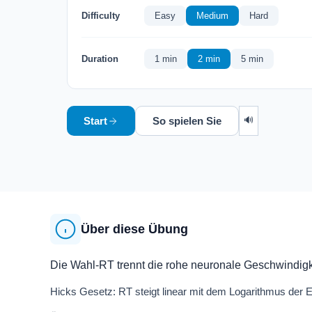
Difficulty
Easy
Medium
Hard
Duration
1 min
2 min
5 min
🔊
Start
So spielen Sie
Über diese Übung
Die Wahl-RT trennt die rohe neuronale Geschwindigk
Hicks Gesetz: RT steigt linear mit dem Logarithmus der 