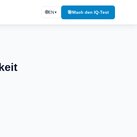
🌐
🎯
EN
Mach den IQ-Test
▼
keit