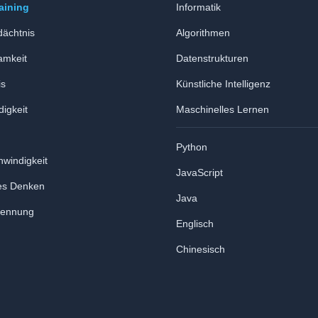
aining
Informatik
dächtnis
Algorithmen
amkeit
Datenstrukturen
is
Künstliche Intelligenz
igkeit
Maschinelles Lernen
Python
windigkeit
JavaScript
es Denken
Java
kennung
Englisch
Chinesisch