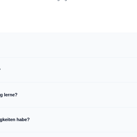
?
g lerne?
igkeiten habe?