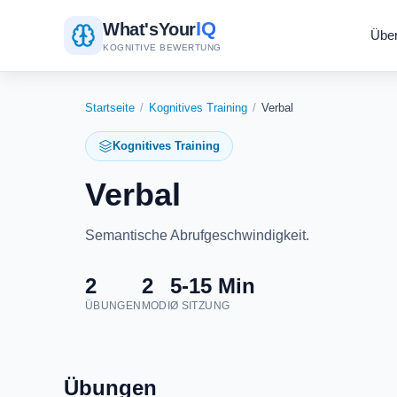
IQ
What's
Your
Übe
KOGNITIVE BEWERTUNG
Startseite
/
Kognitives Training
/
Verbal
Kognitives Training
Verbal
Semantische Abrufgeschwindigkeit.
2
2
5-15 Min
ÜBUNGEN
MODI
Ø SITZUNG
Übungen