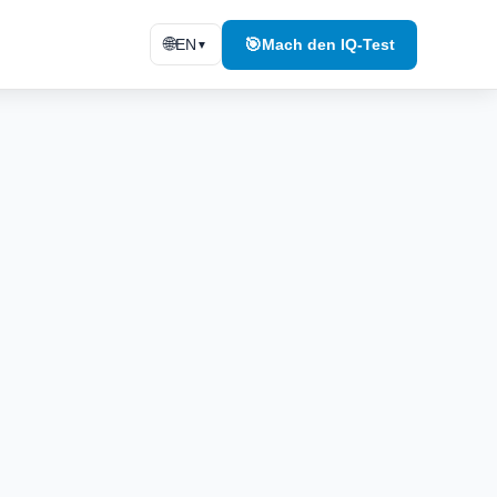
🌐
🎯
EN
Mach den IQ-Test
▼