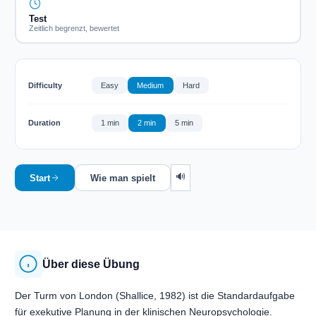
Test
Zeitlich begrenzt, bewertet
Difficulty
Easy
Medium
Hard
Duration
1 min
2 min
5 min
🔊
Start
Wie man spielt
Über diese Übung
Der Turm von London (Shallice, 1982) ist die Standardaufgabe
für exekutive Planung in der klinischen Neuropsychologie.