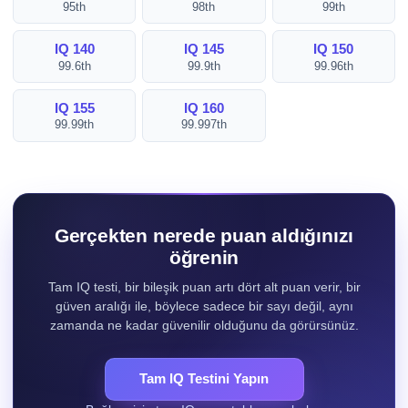
95th
98th
99th
IQ 140
IQ 145
IQ 150
99.6th
99.9th
99.96th
IQ 155
IQ 160
99.99th
99.997th
Gerçekten nerede puan aldığınızı
öğrenin
Tam IQ testi, bir bileşik puan artı dört alt puan verir, bir
güven aralığı ile, böylece sadece bir sayı değil, aynı
zamanda ne kadar güvenilir olduğunu da görürsünüz.
Tam IQ Testini Yapın