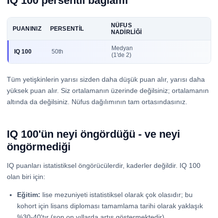
IQ 100 persentil bağlamı
NÜFUS
PUANINIZ
PERSENTIL
NADIRLIĞI
Medyan
IQ 100
50th
(1'de 2)
Tüm yetişkinlerin yarısı sizden daha düşük puan alır, yarısı daha
yüksek puan alır. Siz ortalamanın üzerinde değilsiniz; ortalamanın
altında da değilsiniz. Nüfus dağılımının tam ortasındasınız.
IQ 100'ün neyi öngördüğü - ve neyi
öngörmediği
IQ puanları istatistiksel öngörücülerdir, kaderler değildir. IQ 100
olan biri için:
Eğitim:
lise mezuniyeti istatistiksel olarak çok olasıdır; bu
kohort için lisans diploması tamamlama tarihi olarak yaklaşık
%30-40'tır (son on yıllarda artış göstermektedir).