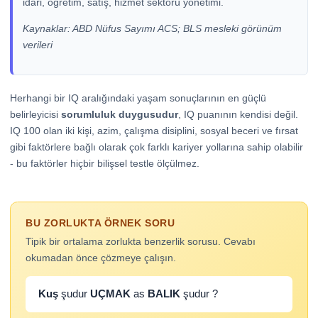
idari, öğretim, satış, hizmet sektörü yönetimi.
Kaynaklar: ABD Nüfus Sayımı ACS; BLS mesleki görünüm
verileri
Herhangi bir IQ aralığındaki yaşam sonuçlarının en güçlü
belirleyicisi
sorumluluk duygusudur
, IQ puanının kendisi değil.
IQ 100 olan iki kişi, azim, çalışma disiplini, sosyal beceri ve fırsat
gibi faktörlere bağlı olarak çok farklı kariyer yollarına sahip olabilir
- bu faktörler hiçbir bilişsel testle ölçülmez.
BU ZORLUKTA ÖRNEK SORU
Tipik bir ortalama zorlukta benzerlik sorusu. Cevabı
okumadan önce çözmeye çalışın.
Kuş
şudur
UÇMAK
as
BALIK
şudur ?