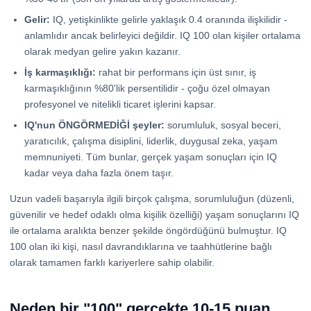
Gelir:
IQ, yetişkinlikte gelirle yaklaşık 0.4 oranında ilişkilidir -
anlamlıdır ancak belirleyici değildir. IQ 100 olan kişiler ortalama
olarak medyan gelire yakın kazanır.
İş karmaşıklığı:
rahat bir performans için üst sınır, iş
karmaşıklığının %80'lik persentilidir - çoğu özel olmayan
profesyonel ve nitelikli ticaret işlerini kapsar.
IQ'nun ÖNGÖRMEDİĞİ şeyler:
sorumluluk, sosyal beceri,
yaratıcılık, çalışma disiplini, liderlik, duygusal zeka, yaşam
memnuniyeti. Tüm bunlar, gerçek yaşam sonuçları için IQ
kadar veya daha fazla önem taşır.
Uzun vadeli başarıyla ilgili birçok çalışma, sorumluluğun (düzenli,
güvenilir ve hedef odaklı olma kişilik özelliği) yaşam sonuçlarını IQ
ile ortalama aralıkta benzer şekilde öngördüğünü bulmuştur. IQ
100 olan iki kişi, nasıl davrandıklarına ve taahhütlerine bağlı
olarak tamamen farklı kariyerlere sahip olabilir.
Neden bir "100" gerçekte 10-15 puan