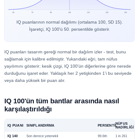
55
70
85
100
115
130
145
IQ puanlarının normal dağılımı (ortalama 100, SD 15).
İşaretçi, IQ 100'ü 50. persentilde gösterir.
IQ puanları tasarım gereği normal bir dağılım izler - test, bunu
sağlamak için kalibre edilmiştir. Yukarıdaki eğri, tam nüfus
yayılımını gösterir; kesik çizgi, IQ 100'ün diğerlerine göre nerede
durduğunu işaret eder. Yaklaşık her 2 yetişkinden 1'i bu seviyede
veya daha yüksek bir puan alır.
IQ 100'ün tüm bantlar arasında nasıl
karşılaştırıldığı
NÜFUS
IQ PUANI
SINIFLANDIRMA
PERSENTIL
NADIRLIĞI
IQ 140
Son derece yetenekli
99.6th
1 in 261