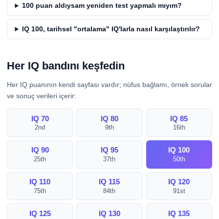
100 puan aldıysam yeniden test yapmalı mıyım?
IQ 100, tarihsel "ortalama" IQ'larla nasıl karşılaştırılır?
Her IQ bandını keşfedin
Her IQ puanının kendi sayfası vardır; nüfus bağlamı, örnek sorular
ve sonuç verileri içerir:
IQ 70
IQ 80
IQ 85
2nd
9th
16th
IQ 90
IQ 95
IQ 100
25th
37th
50th
IQ 110
IQ 115
IQ 120
75th
84th
91st
IQ 125
IQ 130
IQ 135