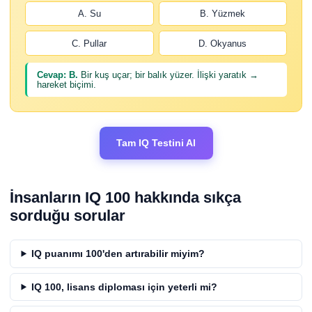
A. Su
B. Yüzmek
C. Pullar
D. Okyanus
Cevap: B.
Bir kuş uçar; bir balık yüzer. İlişki yaratık →
hareket biçimi.
Tam IQ Testini Al
İnsanların IQ 100 hakkında sıkça
sorduğu sorular
IQ puanımı 100'den artırabilir miyim?
IQ 100, lisans diploması için yeterli mi?