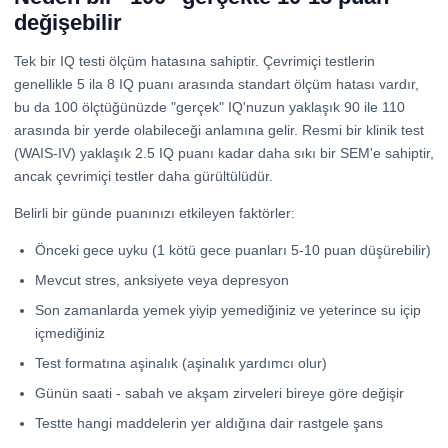
değişebilir
Tek bir IQ testi ölçüm hatasına sahiptir. Çevrimiçi testlerin
genellikle 5 ila 8 IQ puanı arasında standart ölçüm hatası vardır,
bu da 100 ölçtüğünüzde "gerçek" IQ'nuzun yaklaşık 90 ile 110
arasında bir yerde olabileceği anlamına gelir. Resmi bir klinik test
(WAIS-IV) yaklaşık 2.5 IQ puanı kadar daha sıkı bir SEM'e sahiptir,
ancak çevrimiçi testler daha gürültülüdür.
Belirli bir günde puanınızı etkileyen faktörler:
Önceki gece uyku (1 kötü gece puanları 5-10 puan düşürebilir)
Mevcut stres, anksiyete veya depresyon
Son zamanlarda yemek yiyip yemediğiniz ve yeterince su içip
içmediğiniz
Test formatına aşinalık (aşinalık yardımcı olur)
Günün saati - sabah ve akşam zirveleri bireye göre değişir
Testte hangi maddelerin yer aldığına dair rastgele şans