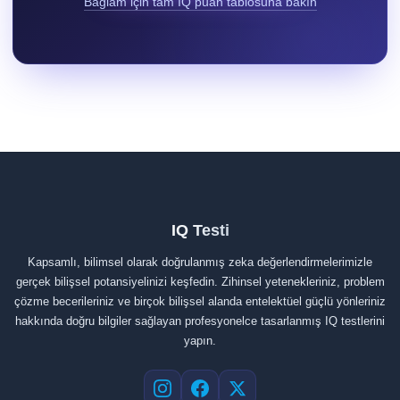
Bağlam için tam IQ puan tablosuna bakın
IQ Testi
Kapsamlı, bilimsel olarak doğrulanmış zeka değerlendirmelerimizle
gerçek bilişsel potansiyelinizi keşfedin. Zihinsel yetenekleriniz, problem
çözme becerileriniz ve birçok bilişsel alanda entelektüel güçlü yönleriniz
hakkında doğru bilgiler sağlayan profesyonelce tasarlanmış IQ testlerini
yapın.
Instagram
Facebook
X