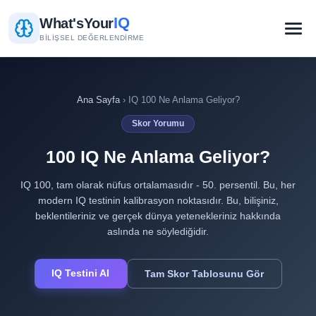
IQ
What's
Your
BILIŞSEL DEĞERLENDIRME
Ana Sayfa
› IQ 100 Ne Anlama Geliyor?
Skor Yorumu
100 IQ Ne Anlama Geliyor?
IQ 100, tam olarak nüfus ortalamasıdır - 50. persentil. Bu, her
modern IQ testinin kalibrasyon noktasıdır. Bu, bilişiniz,
beklentileriniz ve gerçek dünya yetenekleriniz hakkında
aslında ne söylediğidir.
IQ Testini Al
Tam Skor Tablosunu Gör