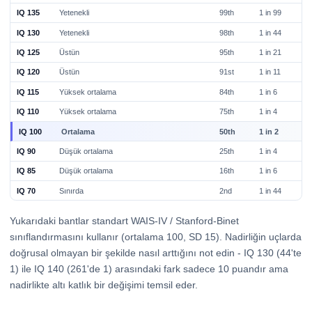
IQ 135
Yetenekli
99th
1 in 99
IQ 130
Yetenekli
98th
1 in 44
IQ 125
Üstün
95th
1 in 21
IQ 120
Üstün
91st
1 in 11
IQ 115
Yüksek ortalama
84th
1 in 6
IQ 110
Yüksek ortalama
75th
1 in 4
IQ 100
Ortalama
50th
1 in 2
IQ 90
Düşük ortalama
25th
1 in 4
IQ 85
Düşük ortalama
16th
1 in 6
IQ 70
Sınırda
2nd
1 in 44
Yukarıdaki bantlar standart WAIS-IV / Stanford-Binet
sınıflandırmasını kullanır (ortalama 100, SD 15). Nadirliğin uçlarda
doğrusal olmayan bir şekilde nasıl arttığını not edin - IQ 130 (44'te
1) ile IQ 140 (261'de 1) arasındaki fark sadece 10 puandır ama
nadirlikte altı katlık bir değişimi temsil eder.