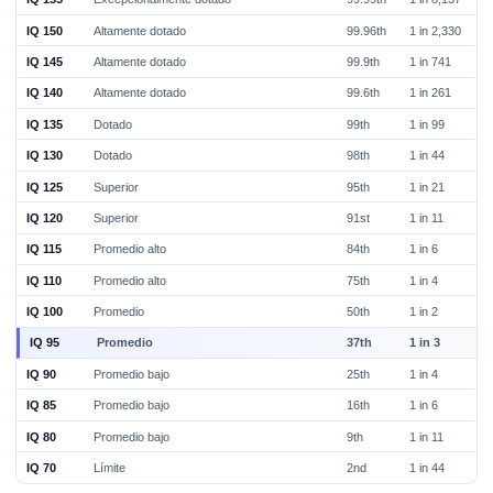
IQ 150
Altamente dotado
99.96th
1 in 2,330
IQ 145
Altamente dotado
99.9th
1 in 741
IQ 140
Altamente dotado
99.6th
1 in 261
IQ 135
Dotado
99th
1 in 99
IQ 130
Dotado
98th
1 in 44
IQ 125
Superior
95th
1 in 21
IQ 120
Superior
91st
1 in 11
IQ 115
Promedio alto
84th
1 in 6
IQ 110
Promedio alto
75th
1 in 4
IQ 100
Promedio
50th
1 in 2
IQ 95
Promedio
37th
1 in 3
IQ 90
Promedio bajo
25th
1 in 4
IQ 85
Promedio bajo
16th
1 in 6
IQ 80
Promedio bajo
9th
1 in 11
IQ 70
Límite
2nd
1 in 44