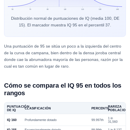
55
70
85
100
115
130
145
Distribución normal de puntuaciones de IQ (media 100, DE
15). El marcador muestra IQ 95 en el percentil 37.
Una puntuación de 95 se sitúa un poco a la izquierda del centro
de la curva de campana, bien dentro de la densa joroba central
donde cae la abrumadora mayoría de las personas, razón por la
cual es tan común en lugar de raro.
Cómo se compara el IQ 95 en todos los
rangos
PUNTUACIÓN
RAREZA
CLASIFICACIÓN
PERCENTIL
DE IQ
POBLACION
1 in
IQ 160
Profundamente dotado
99.997th
31,560
IQ 155
Excepcionalmente dotado
99.99th
1 in 8,137