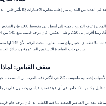
تأثير فلين، الذي وثقه جيمس فلين، ي
بالنسبة لأي شخص عند 5
بين درجات العباقرة التاريخيين المزعومة ودرجاتك الخاصة قريبة من عدم المعنى، لأنها لم تقاس أبدًا بنفس المقياس.
سقف القياس: لماذا من الصع