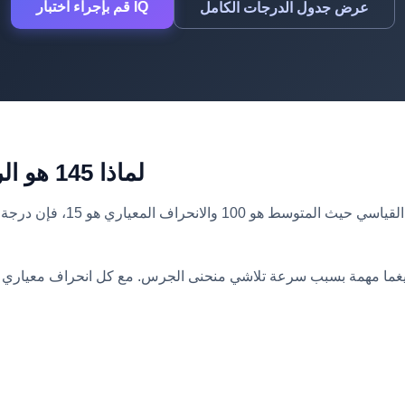
قم بإجراء اختبار IQ
عرض جدول الدرجات الكامل
لماذا 145 هو الرقم السحري ل+3 انحرافات معيارية