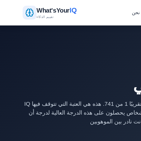
IQ
What's
Your
نحن
تقييم الذكاء
IQ بمقدار 145 يقع بالضبط ثلاث انحرافات معيارية فوق المتوسط، مما يضعك في النسبة المئوية 99.9 ويجعل النتيجة تقريبًا 1 من 741. هذه هي العتبة التي تتوقف فيها
لأشخاص يحصلون على هذه الدرجة العالية لدرجة أن