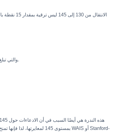
الانتقال من
الرقم 1 من 741 يأتي من المنطقة تحت المنحنى الطبيعي بعد +3.0 SD، والتي تبلغ حوالي 0.135 بالمئة، أو تقريبًا أعلى واحد من 741 شخص.