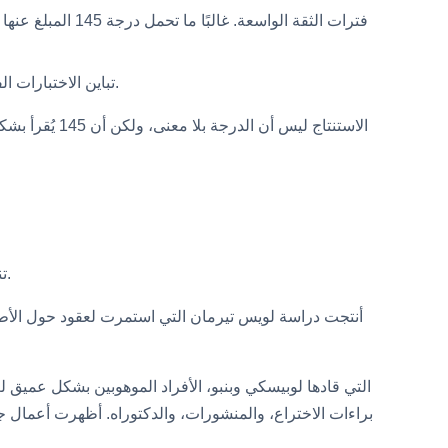
تباين الاختبارات الفرعية. عند هذا المستوى، من الشائع أن تتباين المؤشرات اللفظية والمكانية بشكل واسع، مما قد يجعل رقمًا مركبًا واحدًا مضللًا.
تنبئ درجة 145 بقوة بسرعة التعلم وحل المشكلات المجردة، لكنها لا تضمن التميز، والأبحاث حول هذا الأمر واضحة بشكل غير عادي.
أنتجت دراسة لويس تيرمان التي استمرت لعقود حول الأطفال 