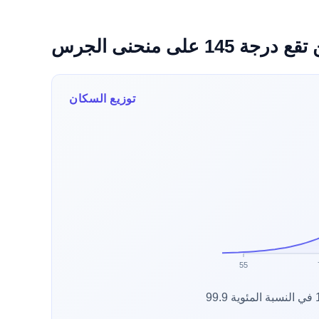
ع درجة 145 على منحنى الجرس
توزيع السكان
55