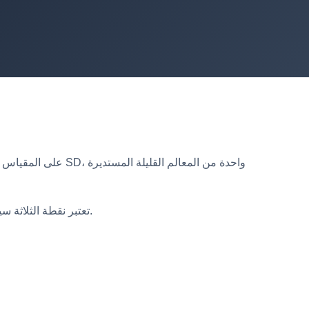
تعتبر نقطة الثلاثة سيغما مهمة بسبب سرعة تلاشي منحنى الجرس. مع كل انحراف معياري تصعده، يتقلص عدد السكان عند تلك الارتفاعات بشكل كبير.