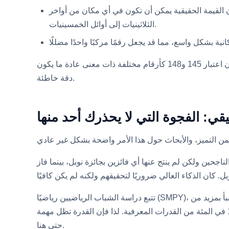
 درجة 145 المبلغ عنها فترة ثقة بنسبة 90 بالمئة تبلغ تقريبًا زائد أو ناقص 5 إلى 8 نقاط، لذا فإن القيمة الحقيقية يمكن أن تكون في أي مكان من أواخر
الثلاثينيات إلى أوائل الخمسينيات.
الاستنتاج ليس أن الدرجة بلا معنى، ولكن أن 145 يُقرأ بشكل أفضل كإشارة قوية لقدرة أعلى 0.1 بالمئة بدلاً من إحداثيات دقيقة. إن اعتبار 145 و148 كأرقام مختلفة ذات معنى عادة ما يكون
دقة خاطئة.
يقي: الفجوة التي لا يحذرك أحد منها
جحين ولكن لم ينتج عنها أي فائزين بجائزة نوبل، بينما فاز
تتبع دراسة الشباب الرياضيين رياضيًا (SMPY)، التي قادها لوبيسكي وبنبو، الأفراد الموهوبين بشكل عميق لعقود ووجدت أنه ضمن نطاق الموهوبين بالفعل، لا يزال الذكاء الأعلى يتنبأ بمزيد من
براءات الاختراع، والمنشورات، والدكتوراه. أظهرت أعمال جوناثان واي لعام 2014 بشكل مشابه أن المتميزين يتجمعون في أعلى 1 في المئة من القدرات المعرفية. لذا فإن القدرة تظل مهمة
حتى هنا.