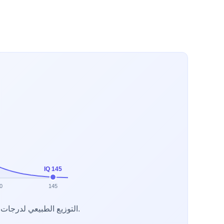
IQ 145
0
145
التوزيع الطبيعي لدرجات الذكاء (المتوسط 100، الانحراف المعياري 15). تُظهر العلامة درجة 145 في النسبة المئوية 99.9.