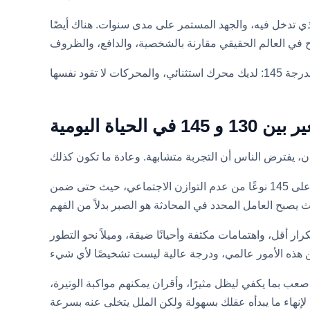
ذي تدخل فيه، والجهد المستمر على مدى سنوات. هناك أيضًا
 في الحياة اليومية
غالبًا ما يختبر الشخص الذي يحصل على 130 كونه الأكثر حدة في معظم الغرف العادية. بينما يختبر الشخص الذي يحصل على 145 نوعًا من عدم التوازن الاجتماعي، حيث حتى ضمن
رار أقل، واهتمامات مكثفة وأحيانًا ضيقة، وميلاً نحو التطور
ه العثور على عمل صعب بما يكفي ليظل مثيرًا، وأقران يمكنهم مواكبة الوتيرة،