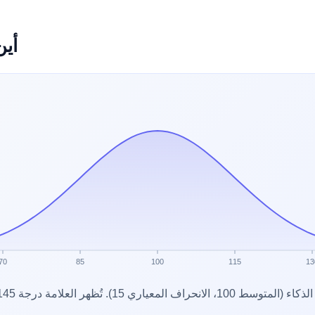
أين تق
70
85
100
115
13