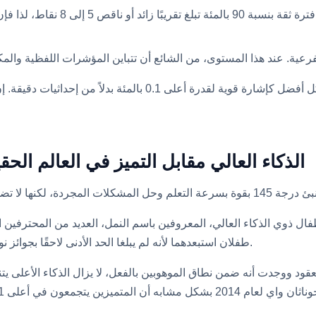
فترات الثقة الواسعة. غالبًا ما تحمل
الذكاء العالي مقابل التميز في العالم الحق
ذوي الذكاء العالي، المعروفين باسم النمل، العديد من المحترفين النا
طفلان استبعدهما لأنه لم يبلغا الحد الأدنى لاحقًا بجوائز نوبل. كان الذكاء العالي ضروريًا لتحقيقهم ولكنه لم يكن كافيًا.