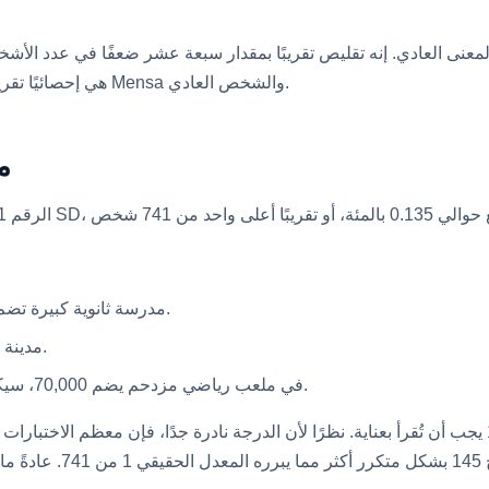
 130 إلى 145 ليس ترقية بمقدار 15 نقطة بالمعنى العادي. إنه تقليص تقريبًا بمقدار سبعة عش
في Mensa (130) هي إحصائيًا تقريبًا بنفس حجم الفجوة بين ذلك العضو في Mensa والشخص العادي.
1 من 741:
مدرسة ثانوية كبيرة تضم 1,500 طالب ستتوقع حوالي شخصين عند أو فوق 145.
مدينة متوسطة الحجم تضم 75,000 ستحتوي على حوالي 100.
في ملعب رياضي مزدحم يضم 70,000، سيكون هناك أقل من 100 شخص حاضر يتجاوزون هذا الحد.
هذه الندرة هي أيضًا السبب في أن الادعاءات حول 145 يجب أن تُقرأ بعناية. نظرًا لأن الدرجة نادرة جدًا