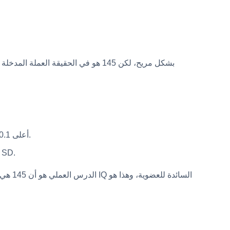
Triple Nine Society، أعلى 0.1 بالمئة، ~146 على بعض المقاييس. درجة 145 تقع عند الباب، اعتمادًا على الاختبار والمعايير المستخدمة.
جمعيات Prometheus وMega، أعلى 0.003 بالمئة وأكثر ندرة. هذه خارج نطاق الوصول عند 145 وتتطلب درجات في نطاق +4 
الدرس