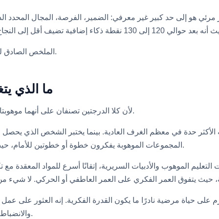
ز مرئي هو إلى حد كبير غير معرفي: الضمير، الفرصة، المجال المحدد ال
الملخص الصادق لدرجة 145: لديك محرك استثنائي، والمحركات لا تقود نفسها.
ما الذي يتغير بين 130 و 145
لأن كلا الدرجتين تصنفان على أنهما موهوبتان، يفترض الناس أن التجربة متشابهة. وعادة ما تكون كذلك.
المجموعات الموهوبة يفكرون خطوة أو خطوتين للأمام، حيث يصبح العامل المحدد في المحادثة هو الصبر بدلاً من الفهم.
لتعليم الموهوب والأدبيات السريرية، إتقانًا أسرع للمواد المعقدة مع تك
 تثبت صحتها: عند 145، فإن القيد الملزم على حياة مرضية نادرًا ما يكون القدرة الفكرية. إن
والانضباط لإنهاء ما يبدأه عقلك بسهولة ولكن الملل يتخلى عنه بسرعة.