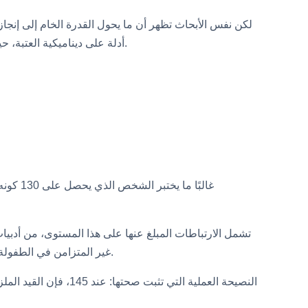
لكن نفس الأبحاث تظهر أن ما يحول القدرة الخام إلى إنجا
أدلة على ديناميكية العتبة، حيث أنه بعد حوالي 120 إلى 130 نقطة ذكاء إضافية تضيف أقل إلى النجاح في العالم الحقيقي مقارنة بالشخصية، والدافع، والظروف.
تشمل الارتباطات المبلغ عنها على هذا المستوى، من أدبيات ا
غير المتزامن في الطفولة، حيث يتفوق العمر الفكري على العمر العاطفي أو الحركي. لا شيء من هذه الأمور عالمي، ودرجة عالية ليست تشخيصًا لأي شيء.
النصيحة العملية التي