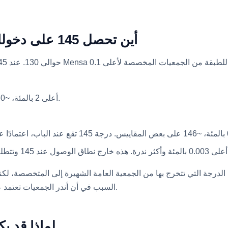
جمعيات عالية الذكاء بعد Mensa: أين تحصل 145 على دخولك
Mensa، أعلى 2 بالمئة، ~130 الحد. أنت تتجاوز هذا بانحراف معياري كامل.
SD.
 العملي هو أن 145 هي الدرجة التي تتخرج بها من الجمعية العامة الشهيرة إلى المتخصصة، لكنها أيض
السبب في أن أندر الجمعيات تعتمد على اختبارات عالية السقف مخصصة خاصة بها بدلاً من ذلك.
لماذا قد يكون 145 اليوم 155 في