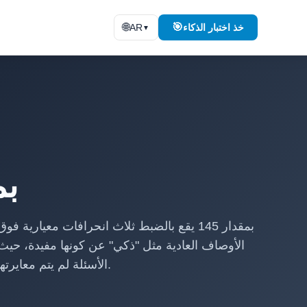
🌐
🎯
خذ اختبار الذكاء
AR
▼
ماذا 
الأوصاف العادية مثل "ذكي" عن كونها مفيدة، حيث 
الأسئلة لم يتم معايرتها بدقة لهم. عند 145، أنت لست نادرًا فقط بين الموهوبين، بل أنت نادر بين الموهوبين.