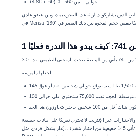
+4 SD (160): حوالي 1 من 31,560
ر ضعفًا في عدد الأشخاص الذين يشاركونك ارتفاعك. الفجوة بينك وبين عضو عادي
 كيف يبدو هذا الندرة فعليًا
لجعلها ملموسة:
، فإن معظم الاختبارات والاختبارات عبر الإنترنت لا تحتوي تقريبًا على بيانات حقيقية
بمستوى 145 لمعايرتها، لذا فإنها تمنح 145 بشكل متكرر أكثر مما يبرره المعدل الحقيقي 1 من 741. عادةً ما تأتي 145 حقيقية من اختبار مُشرف، يُدار بشكل فردي مثل WAIS أو Stanford-