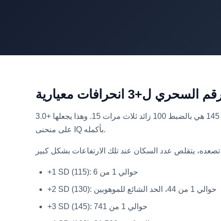
على المقياس القياسي حيث المتوسط هو 100 والانحراف المعياري هو 15، فإن درجة 145 هي بالضبط 100 زائد ثلاث مرات 15. وهذا يجعلها +3.0 SD، واحدة من المعالم القليلة المستديرة
على منحنى IQ بأكمله.
+1 SD (115): حوالي 1 من 6
+2 SD (130): حوالي 1 من 44، الحد الشائع للموهوبين
+3 SD (145): حوالي 1 من 741