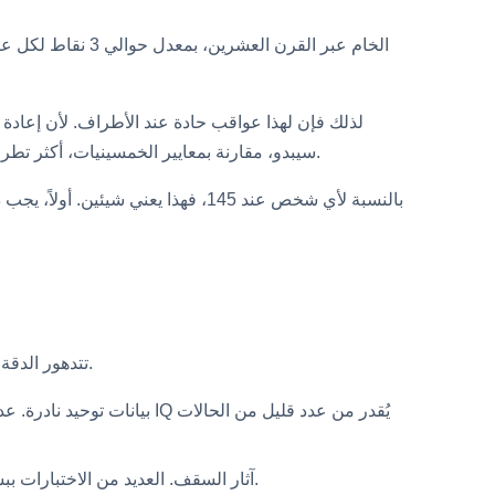
سيبدو، مقارنة بمعايير الخمسينيات، أكثر تطرفًا، ربما أقرب إلى 150. وعلى العكس، فإن درجة قديمة تبلغ 145 من اختبار قديم جدًا ربما تكون مبالغ فيها بالنسبة للمعايير الحديثة.
اختبارات IQ هي الأكثر دقة بالقرب من المنتصف، حيث يجلس معظم عينة التوحيد القياسي. عند +3 SD، تتدهور الدقة لأسباب إحصائية ملموسة.
آثار السقف. العديد من الاختبارات ببساطة تنفد من العناصر الصعبة بما فيه الكفاية، لذا فإن درجة خام قريبة من الكمال تُخَطَّط إلى نطاق واسع بدلاً من نقطة دقيقة.