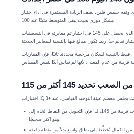
صف الزيادة المستمرة في أداء اختبار IQ الخام عبر القرن العشرين، بمعدل حوالي 3 نقاط لكل عقد في العديد من البلدان. يتم إعادة معايرة الاختبارات
بشكل دوري بحيث يبقى المتوسط مثبتًا عند 100.
لذلك فإن لهذا عواقب حادة عند الأطراف. لأن إعادة المعايرة تدفع التوزيع بأكمله إلى أسفل إلى متوسط 100، فإن الشخص الذي يحصل على 145 في اختبار تم معايرته في التسعينيات
14، فهذا يعني شيئين. أولاً، يجب دائمًا ملاحظة أي اختبار وأي سنة معايرة أنتجت الرقم، لأن 145 لها معنى فقط بالنسبة لسكان مرجعية محددة. ثانيًا، فإن المقارنات
ب تحديد 145 أكثر من 115
بيانات توحيد نادرة. عدد قليل جدًا من الأشخاص في أي عينة توحيد قياسي يحصلون على درجات قريبة من 145، لذا فإن التحويل من النقاط الخام إلى IQ يُقدر من عدد قليل من الحالات
وهو أكثر ضجيجًا.