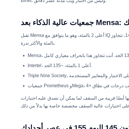
Binet، وليس من اختبار ويب مدته عشر دقائق.
تقبل Mensa أعلى 2 بالمئة، وهو ما يتوافق مع IQ حوالي 130. عند 145، تتجاوز Mensa بشكل مريح، لكن 145 هو في الحقيقة العملة المدخلة للطبقة من الجمعيات المخصصة لأعلى 0.1
بالمئة والأكثر ندرة.
Intertel، أعلى 1 بالمئة، ~135 الحد.
ًا قريبة من السقف لما يمكن أن تصدق عليه اختبارات IQ السائدة للعضوية، وهذا هو
 عصر أجدادك