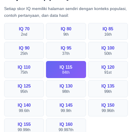
Setiap skor IQ memiliki halaman sendiri dengan konteks populasi,
contoh pertanyaan, dan data hasil:
IQ 70
IQ 80
IQ 85
2nd
9th
16th
IQ 90
IQ 95
IQ 100
25th
37th
50th
IQ 110
IQ 115
IQ 120
75th
84th
91st
IQ 125
IQ 130
IQ 135
95th
98th
99th
IQ 140
IQ 145
IQ 150
99.6th
99.9th
99.96th
IQ 155
IQ 160
99.99th
99.997th