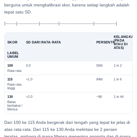
berguna untuk mengkalibrasi skor, karena setiap langkah adalah
tepat satu SD.
|-------|--------------|------------|----------------------|--------------|
KELANGKAA
(PADA
SKOR
SD DARI RATA-RATA
PERSENTIL
ATAU DI
ATAS)
LABEL
UMUM
100
0.0
50th
1 in 2
Rata-rata
115
+1.0
84th
1 in 6
Rata-rata
tinggi
130
+2.0
~98
1 in 44
Batas
berbakat /
Mensa
Dari 100 ke 115 Anda bergerak dari tengah yang tepat ke jelas di
atas rata-rata. Dari 115 ke 130 Anda melintasi ke 2 persen
teratas, ambang di mana Mensa menerima anggota dan di mana