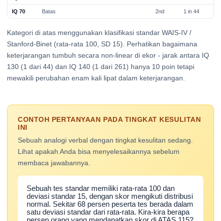
IQ 70
Batas
2nd
1 in 44
Kategori di atas menggunakan klasifikasi standar WAIS-IV /
Stanford-Binet (rata-rata 100, SD 15). Perhatikan bagaimana
keterjarangan tumbuh secara non-linear di ekor - jarak antara IQ
130 (1 dari 44) dan IQ 140 (1 dari 261) hanya 10 poin tetapi
mewakili perubahan enam kali lipat dalam keterjarangan.
CONTOH PERTANYAAN PADA TINGKAT KESULITAN
INI
Sebuah analogi verbal dengan tingkat kesulitan sedang.
Lihat apakah Anda bisa menyelesaikannya sebelum
membaca jawabannya.
Sebuah tes standar memiliki rata-rata 100 dan
deviasi standar 15, dengan skor mengikuti distribusi
normal. Sekitar 68 persen peserta tes berada dalam
satu deviasi standar dari rata-rata. Kira-kira berapa
persen orang yang mendapatkan skor di ATAS 115?