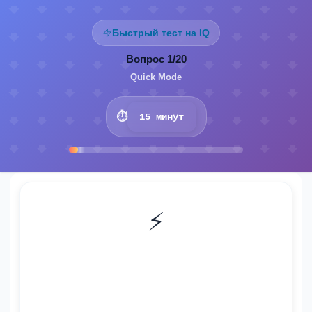
Быстрый тест на IQ
Вопрос
1
/
20
Quick Mode
⏱️
15 минут
⚡