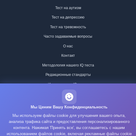
Тест на аутизм
Тест на депрессию
Тест на тревожность
Часто задаваемые вопросы
О нас
Контакт
Методология нашего IQ теста
Редакционные стандарты
Исторические IQ-тесты
Политика конфиденциальности
Мы Ценим Вашу Конфиденциальность
Условия обслуживания
Мы используем файлы cookie для улучшения вашего опыта,
Политика использования файлов cookie
анализа трафика сайта и предоставления персонализированного
контента. Нажимая 'Принять все', вы соглашаетесь с нашим
GDPR
использованием файлов cookie, включая рекламные файлы cookie